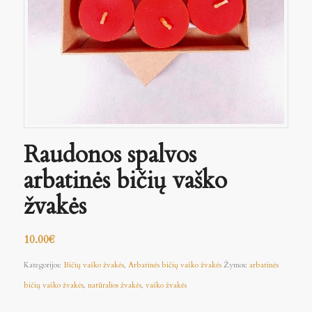
Raudonos spalvos
arbatinės bičių vaško
žvakės
10.00
€
Kategorijos:
Bičių vaško žvakės
,
Arbatinės bičių vaško žvakės
Žymos:
arbatinės
bičių vaško žvakės
,
natūralios žvakės
,
vaško žvakės