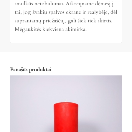
smulkūs netobulumai. Atkreipiame dėmesį į
tai, jog žvakių spalvos ekrane ir realybėje, dėl
suprantamų priežaščių, gali šiek tiek skirtis.
Mėgaukitės kiekviena akimirka.
Panašūs produktai