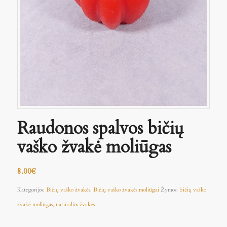
Raudonos spalvos bičių
vaško žvakė moliūgas
8.00
€
Kategorijos:
Bičių vaško žvakės
,
Bičių vaško žvakės moliūgai
Žymos:
bičių vaško
žvakė moliūgas
,
natūralios žvakės