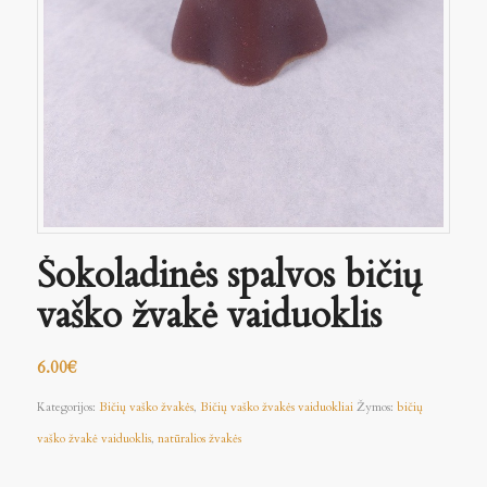
Šokoladinės spalvos bičių
vaško žvakė vaiduoklis
6.00
€
Kategorijos:
Bičių vaško žvakės
,
Bičių vaško žvakės vaiduokliai
Žymos:
bičių
vaško žvakė vaiduoklis
,
natūralios žvakės