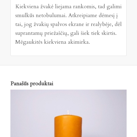
Kiekviena žvakė liejama rankomis, tad galimi
smulkūs netobulumai. Atkreipiame dėmesį į
tai, jog žvakių spalvos ekrane ir realybėje, dėl
suprantamų priežaščių, gali šiek tiek skirtis.
Mėgaukitės kiekviena akimirka.
Panašūs produktai