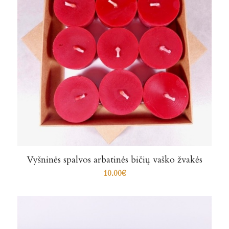
Vyšninės spalvos arbatinės bičių vaško žvakės
10.00
€