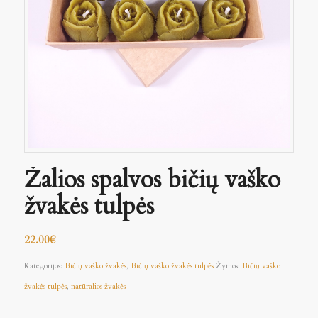
Žalios spalvos bičių vaško
žvakės tulpės
22.00
€
Kategorijos:
Bičių vaško žvakės
,
Bičių vaško žvakės tulpės
Žymos:
Bičių vaško
žvakės tulpės
,
natūralios žvakės