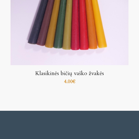
Klasikinės bičių vaško žvakės
4.00
€