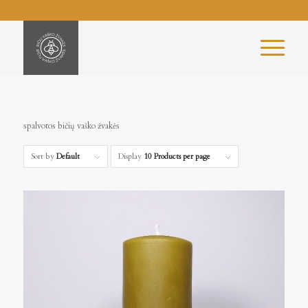
spalvotos bičių vaško žvakės
Sort by
Default
Display
10 Products per page