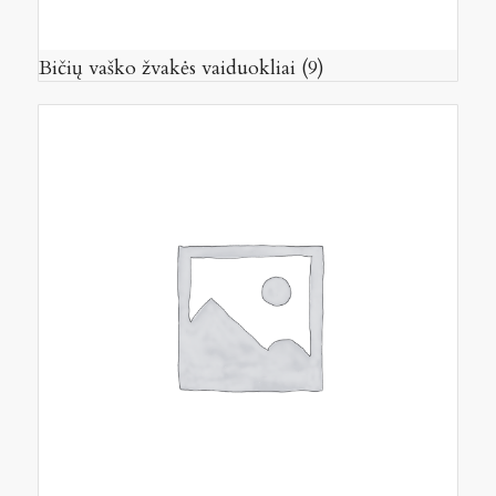
Bičių vaško žvakės vaiduokliai
(9)