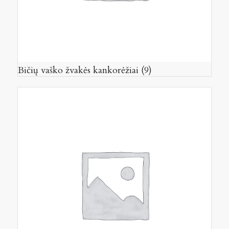
Bičių vaško žvakės kankorėžiai
(9)