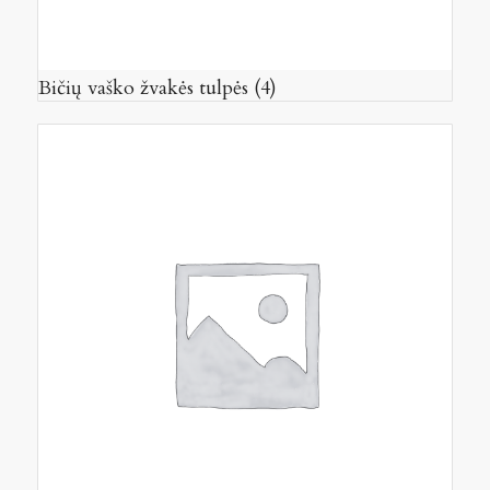
Bičių vaško žvakės tulpės
(4)