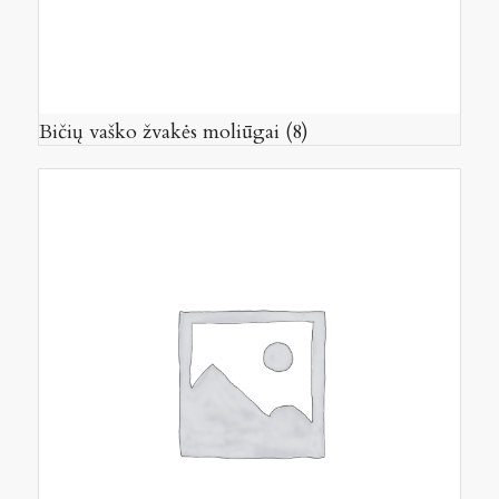
Bičių vaško žvakės moliūgai
(8)