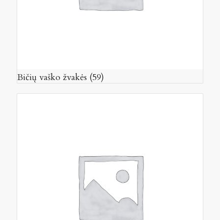
Bičių vaško žvakės
(59)