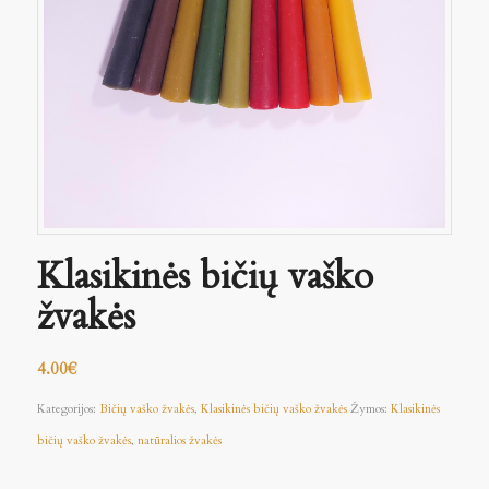
Klasikinės bičių vaško
žvakės
4.00
€
Kategorijos:
Bičių vaško žvakės
,
Klasikinės bičių vaško žvakės
Žymos:
Klasikinės
bičių vaško žvakės
,
natūralios žvakės