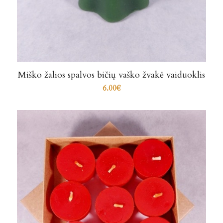
Miško žalios spalvos bičių vaško žvakė vaiduoklis
6.00
€